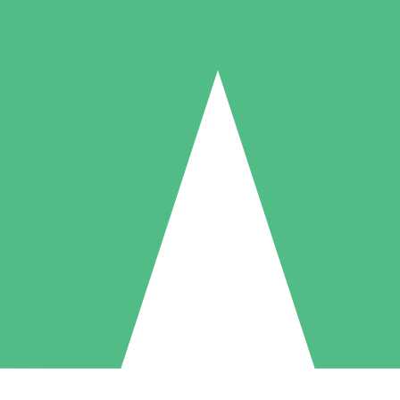
Individuelle Credit-Pakete
 nach Bedarf mit Download-Credits. Keine monatliche Verpflichtung er
1 Download
5 Downloads
10 Downloa
10
15
20
US$
00
US$
00
US$
0