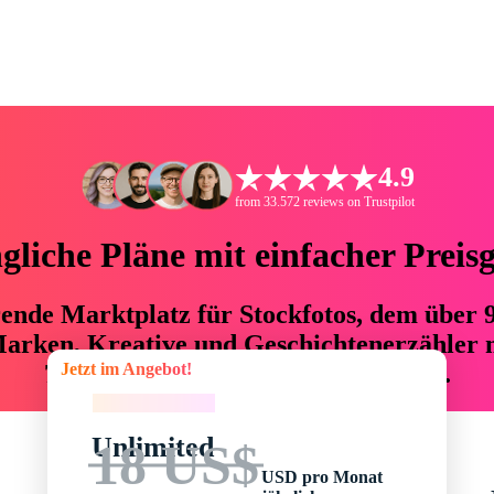
4.9
from 33.572 reviews on Trustpilot
liche Pläne mit einfacher Preis
hrende Marktplatz für Stockfotos, dem über
arken, Kreative und Geschichtenerzähler mi
Jetzt im Angebot!
76 % an Zeit und Budget einsparen.
Jetzt im Angebot!
Unlimited
18 US$
USD pro Monat