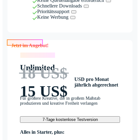
Keine Quellenangabe erforderlich
Schnellere Downloads
Prioritätssupport
Keine Werbung
Jetzt im Angebot!
Jetzt im Angebot!
Unlimited
18 US$
USD pro Monat
jährlich abgerechnet
15 US$
Für größere Kreative, die in großem Maßstab
produzieren und kreative Freiheit verlangen
7-Tage kostenlose Testversion
Alles in Starter, plus: