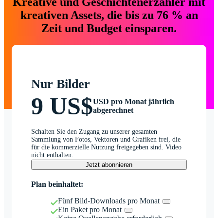
Kreative und Geschichtenerzähler mit
kreativen Assets, die bis zu 76 % an
Zeit und Budget einsparen.
Nur Bilder
9 US$
USD pro Monat jährlich
abgerechnet
Schalten Sie den Zugang zu unserer gesamten
Sammlung von Fotos, Vektoren und Grafiken frei, die
für die kommerzielle Nutzung freigegeben sind. Video
nicht enthalten.
Jetzt abonnieren
Plan beinhaltet:
Fünf Bild-Downloads pro Monat
Ein Paket pro Monat