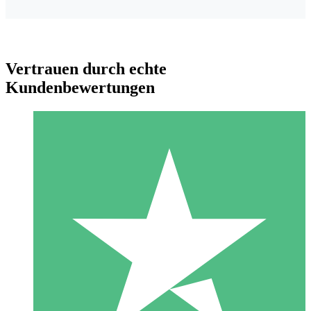
Vertrauen durch echte
Kundenbewertungen
Individuelle Credit-Pakete
Zahlen Sie nach Bedarf mit Download-Credits. Keine
monatliche Verpflichtung erforderlich.
1 Download
10
US$
00