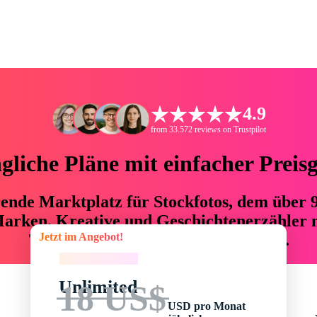
4.9
from 33.572 reviews on Trustpilot
liche Pläne mit einfacher Preis
hrende Marktplatz für Stockfotos, dem über
arken, Kreative und Geschichtenerzähler mi
Jetzt im Angebot!
76 % an Zeit und Budget einsparen.
Jetzt im Angebot!
Unlimited
18 US$
USD pro Monat