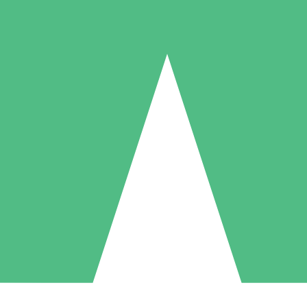
Individuelle Credit-Pakete
 nach Bedarf mit Download-Credits. Keine monatliche Verpflichtung er
1 Download
5 Downloads
10 Downloa
10
15
20
US$
00
US$
00
US$
0