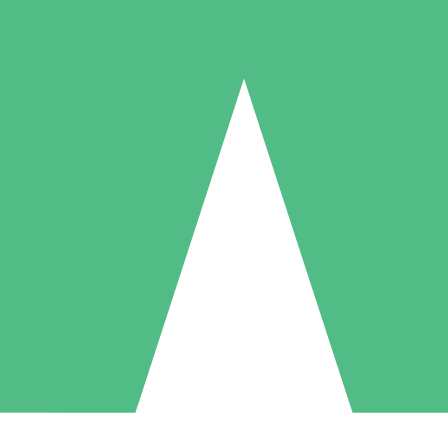
Individuelle Credit-Pakete
 nach Bedarf mit Download-Credits. Keine monatliche Verpflichtung er
1 Download
5 Downloads
10 Downloa
10
15
20
US$
00
US$
00
US$
0