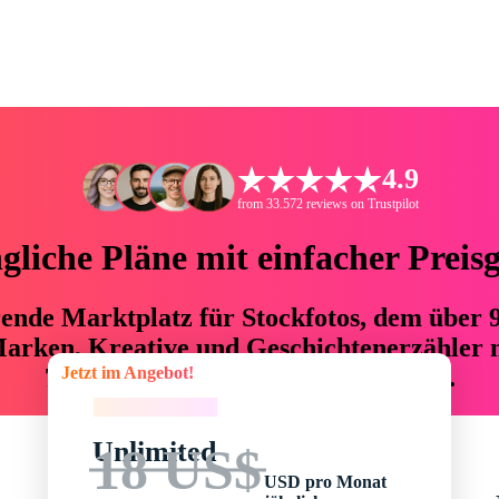
4.9
from 33.572 reviews on Trustpilot
liche Pläne mit einfacher Preis
hrende Marktplatz für Stockfotos, dem über
arken, Kreative und Geschichtenerzähler mi
Jetzt im Angebot!
76 % an Zeit und Budget einsparen.
Jetzt im Angebot!
Unlimited
18 US$
USD pro Monat