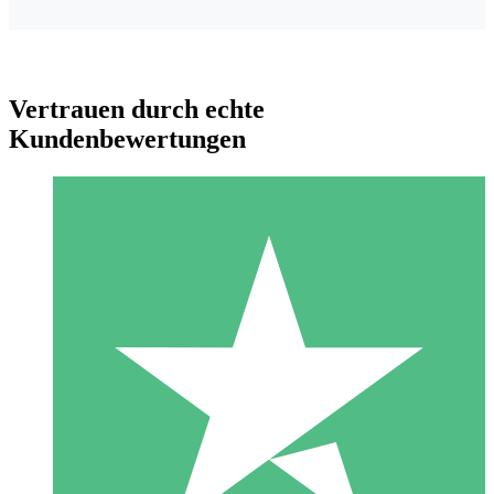
Vertrauen durch echte
Kundenbewertungen
Individuelle Credit-Pakete
Zahlen Sie nach Bedarf mit Download-Credits. Keine
monatliche Verpflichtung erforderlich.
1 Download
10
US$
00