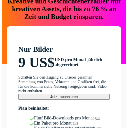
Kreative und Geschichtenerzähler mit
kreativen Assets, die bis zu 76 % an
Zeit und Budget einsparen.
Nur Bilder
9 US$
USD pro Monat jährlich
abgerechnet
Schalten Sie den Zugang zu unserer gesamten
Sammlung von Fotos, Vektoren und Grafiken frei, die
für die kommerzielle Nutzung freigegeben sind. Video
nicht enthalten.
Jetzt abonnieren
Plan beinhaltet:
Fünf Bild-Downloads pro Monat
Ein Paket pro Monat