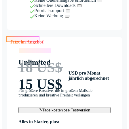
Keine Quellenangabe erforderlich
Schnellere Downloads
Prioritätssupport
Keine Werbung
Jetzt im Angebot!
Jetzt im Angebot!
Unlimited
18 US$
USD pro Monat
jährlich abgerechnet
15 US$
Für größere Kreative, die in großem Maßstab
produzieren und kreative Freiheit verlangen
7-Tage kostenlose Testversion
Alles in Starter, plus: