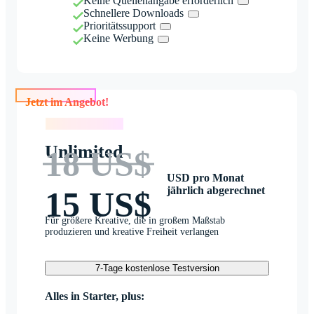
Keine Quellenangabe erforderlich
Schnellere Downloads
Prioritätssupport
Keine Werbung
Jetzt im Angebot!
Jetzt im Angebot!
Unlimited
18 US$
USD pro Monat
jährlich abgerechnet
15 US$
Für größere Kreative, die in großem Maßstab
produzieren und kreative Freiheit verlangen
7-Tage kostenlose Testversion
Alles in Starter, plus: