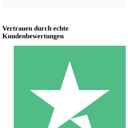
Vertrauen durch echte
Kundenbewertungen
Individuelle Credit-Pakete
Zahlen Sie nach Bedarf mit Download-Credits. Keine
monatliche Verpflichtung erforderlich.
1 Download
10
US$
00