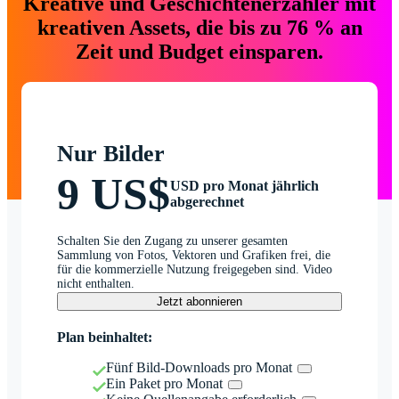
Kreative und Geschichtenerzähler mit
kreativen Assets, die bis zu 76 % an
Zeit und Budget einsparen.
Nur Bilder
9 US$
USD pro Monat jährlich
abgerechnet
Schalten Sie den Zugang zu unserer gesamten
Sammlung von Fotos, Vektoren und Grafiken frei, die
für die kommerzielle Nutzung freigegeben sind. Video
nicht enthalten.
Jetzt abonnieren
Plan beinhaltet:
Fünf Bild-Downloads pro Monat
Ein Paket pro Monat