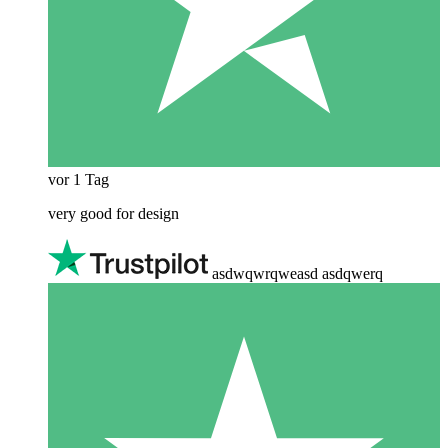
vor 1 Tag
very good for design
asdwqwrqweasd asdqwerq