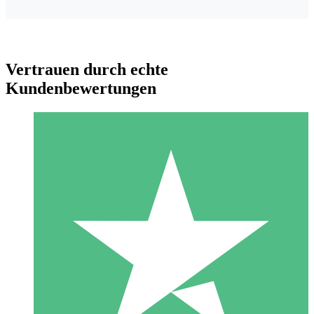
Vertrauen durch echte
Kundenbewertungen
Individuelle Credit-Pakete
Zahlen Sie nach Bedarf mit Download-Credits. Keine
monatliche Verpflichtung erforderlich.
1 Download
10
US$
00