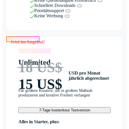
Keine Quellenangabe erforderlich
Schnellere Downloads
Prioritätssupport
Keine Werbung
Jetzt im Angebot!
Jetzt im Angebot!
Unlimited
18 US$
USD pro Monat
jährlich abgerechnet
15 US$
Für größere Kreative, die in großem Maßstab
produzieren und kreative Freiheit verlangen
7-Tage kostenlose Testversion
Alles in Starter, plus: