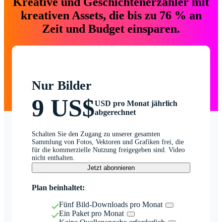
Kreative und Geschichtenerzähler mit
kreativen Assets, die bis zu 76 % an
Zeit und Budget einsparen.
Nur Bilder
9 US$
USD pro Monat jährlich
abgerechnet
Schalten Sie den Zugang zu unserer gesamten
Sammlung von Fotos, Vektoren und Grafiken frei, die
für die kommerzielle Nutzung freigegeben sind. Video
nicht enthalten.
Jetzt abonnieren
Plan beinhaltet:
Fünf Bild-Downloads pro Monat
Ein Paket pro Monat