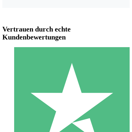
Vertrauen durch echte
Kundenbewertungen
Individuelle Credit-Pakete
Zahlen Sie nach Bedarf mit Download-Credits. Keine
monatliche Verpflichtung erforderlich.
1 Download
10
US$
00