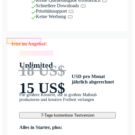
Keine Quellenangabe erforderlich
Schnellere Downloads
Prioritätssupport
Keine Werbung
Jetzt im Angebot!
Jetzt im Angebot!
Unlimited
18 US$
USD pro Monat
jährlich abgerechnet
15 US$
Für größere Kreative, die in großem Maßstab
produzieren und kreative Freiheit verlangen
7-Tage kostenlose Testversion
Alles in Starter, plus: