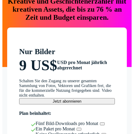
Kreative und Geschichtenerzähler mit
kreativen Assets, die bis zu 76 % an
Zeit und Budget einsparen.
Nur Bilder
9 US$
USD pro Monat jährlich
abgerechnet
Schalten Sie den Zugang zu unserer gesamten
Sammlung von Fotos, Vektoren und Grafiken frei, die
für die kommerzielle Nutzung freigegeben sind. Video
nicht enthalten.
Jetzt abonnieren
Plan beinhaltet:
Fünf Bild-Downloads pro Monat
Ein Paket pro Monat