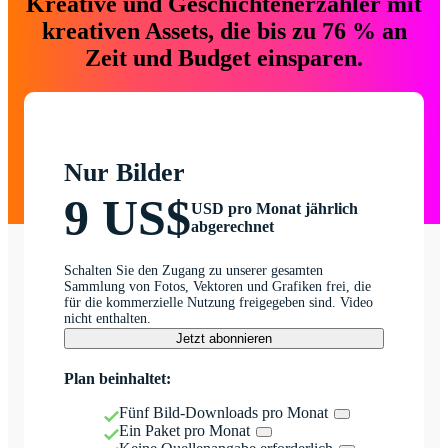
Kreative und Geschichtenerzähler mit
kreativen Assets, die bis zu 76 % an
Zeit und Budget einsparen.
Nur Bilder
9 US$
USD pro Monat jährlich
abgerechnet
Schalten Sie den Zugang zu unserer gesamten
Sammlung von Fotos, Vektoren und Grafiken frei, die
für die kommerzielle Nutzung freigegeben sind. Video
nicht enthalten.
Jetzt abonnieren
Plan beinhaltet:
Fünf Bild-Downloads pro Monat
Ein Paket pro Monat