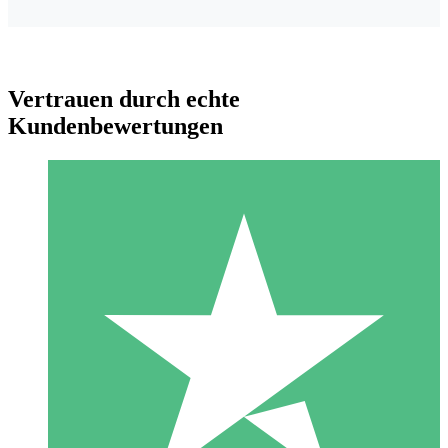
Vertrauen durch echte
Kundenbewertungen
Individuelle Credit-Pakete
Zahlen Sie nach Bedarf mit Download-Credits. Keine
monatliche Verpflichtung erforderlich.
1 Download
10
US$
00