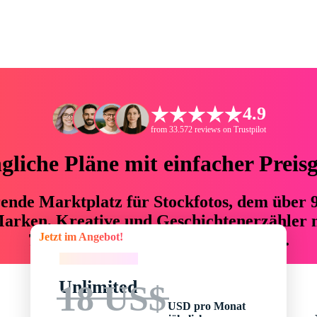
4.9
from 33.572 reviews on Trustpilot
liche Pläne mit einfacher Preis
hrende Marktplatz für Stockfotos, dem über
arken, Kreative und Geschichtenerzähler mi
Jetzt im Angebot!
76 % an Zeit und Budget einsparen.
Jetzt im Angebot!
Unlimited
18 US$
USD pro Monat