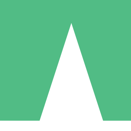
Individuelle Credit-Pakete
 nach Bedarf mit Download-Credits. Keine monatliche Verpflichtung er
1 Download
5 Downloads
10 Downloa
10
15
20
US$
00
US$
00
US$
0