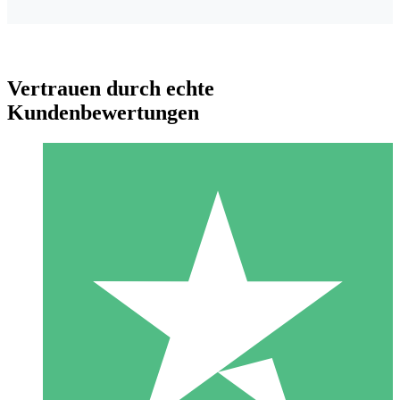
Vertrauen durch echte
Kundenbewertungen
Individuelle Credit-Pakete
Zahlen Sie nach Bedarf mit Download-Credits. Keine
monatliche Verpflichtung erforderlich.
1 Download
10
US$
00