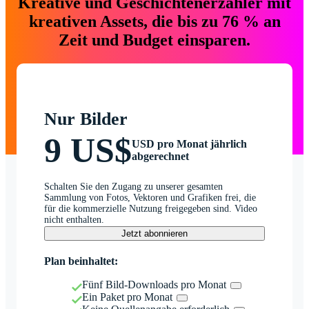
Kreative und Geschichtenerzähler mit
kreativen Assets, die bis zu 76 % an
Zeit und Budget einsparen.
Nur Bilder
9 US$
USD pro Monat jährlich
abgerechnet
Schalten Sie den Zugang zu unserer gesamten
Sammlung von Fotos, Vektoren und Grafiken frei, die
für die kommerzielle Nutzung freigegeben sind. Video
nicht enthalten.
Jetzt abonnieren
Plan beinhaltet:
Fünf Bild-Downloads pro Monat
Ein Paket pro Monat