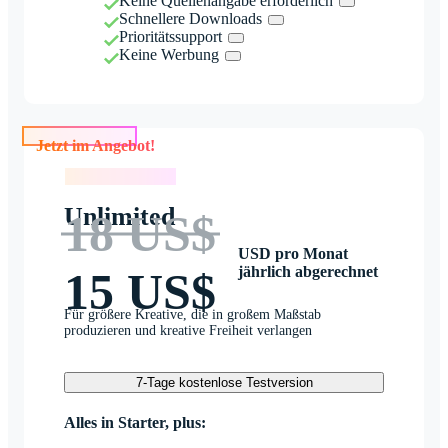
Keine Quellenangabe erforderlich
Schnellere Downloads
Prioritätssupport
Keine Werbung
Jetzt im Angebot!
Jetzt im Angebot!
Unlimited
18 US$
USD pro Monat
jährlich abgerechnet
15 US$
Für größere Kreative, die in großem Maßstab
produzieren und kreative Freiheit verlangen
7-Tage kostenlose Testversion
Alles in Starter, plus: