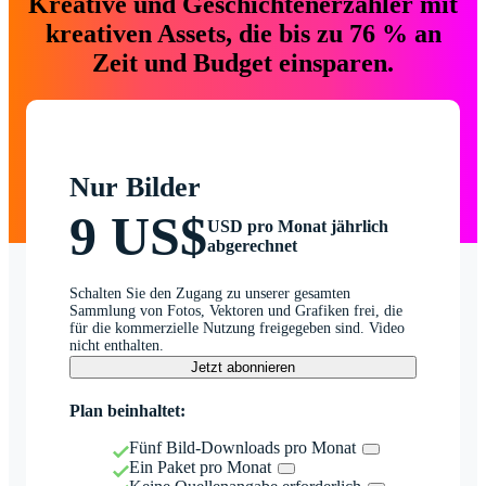
Kreative und Geschichtenerzähler mit
kreativen Assets, die bis zu 76 % an
Zeit und Budget einsparen.
Nur Bilder
9 US$
USD pro Monat jährlich
abgerechnet
Schalten Sie den Zugang zu unserer gesamten
Sammlung von Fotos, Vektoren und Grafiken frei, die
für die kommerzielle Nutzung freigegeben sind. Video
nicht enthalten.
Jetzt abonnieren
Plan beinhaltet:
Fünf Bild-Downloads pro Monat
Ein Paket pro Monat