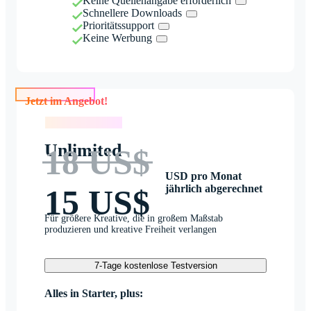
Keine Quellenangabe erforderlich
Schnellere Downloads
Prioritätssupport
Keine Werbung
Jetzt im Angebot!
Jetzt im Angebot!
Unlimited
18 US$
USD pro Monat
jährlich abgerechnet
15 US$
Für größere Kreative, die in großem Maßstab
produzieren und kreative Freiheit verlangen
7-Tage kostenlose Testversion
Alles in Starter, plus: