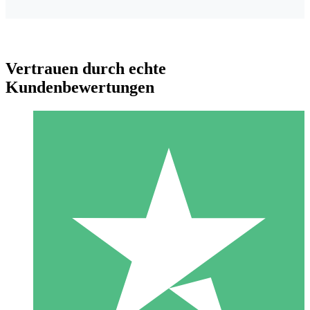
Vertrauen durch echte
Kundenbewertungen
Individuelle Credit-Pakete
Zahlen Sie nach Bedarf mit Download-Credits. Keine
monatliche Verpflichtung erforderlich.
1 Download
10
US$
00