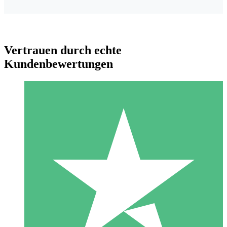
Vertrauen durch echte
Kundenbewertungen
Individuelle Credit-Pakete
Zahlen Sie nach Bedarf mit Download-Credits. Keine
monatliche Verpflichtung erforderlich.
1 Download
10
US$
00