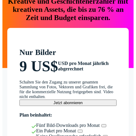
Kreative und Geschichtenerzähler mit
kreativen Assets, die bis zu 76 % an
Zeit und Budget einsparen.
Nur Bilder
9 US$
USD pro Monat jährlich
abgerechnet
Schalten Sie den Zugang zu unserer gesamten
Sammlung von Fotos, Vektoren und Grafiken frei, die
für die kommerzielle Nutzung freigegeben sind. Video
nicht enthalten.
Jetzt abonnieren
Plan beinhaltet:
Fünf Bild-Downloads pro Monat
Ein Paket pro Monat