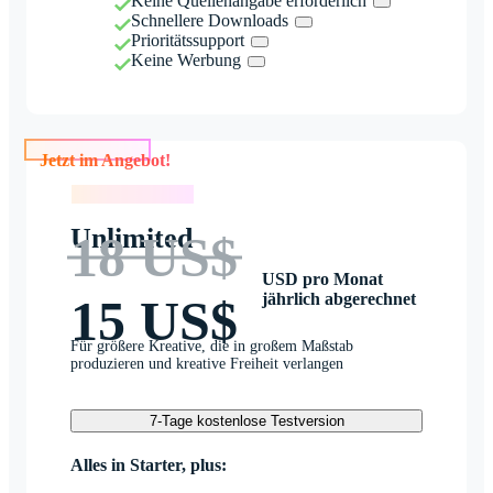
Keine Quellenangabe erforderlich
Schnellere Downloads
Prioritätssupport
Keine Werbung
Jetzt im Angebot!
Jetzt im Angebot!
Unlimited
18 US$
USD pro Monat
jährlich abgerechnet
15 US$
Für größere Kreative, die in großem Maßstab
produzieren und kreative Freiheit verlangen
7-Tage kostenlose Testversion
Alles in Starter, plus: