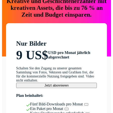
Kreative und Geschichtenerzähler mit
kreativen Assets, die bis zu 76 % an
Zeit und Budget einsparen.
Nur Bilder
9 US$
USD pro Monat jährlich
abgerechnet
Schalten Sie den Zugang zu unserer gesamten
Sammlung von Fotos, Vektoren und Grafiken frei, die
für die kommerzielle Nutzung freigegeben sind. Video
nicht enthalten.
Jetzt abonnieren
Plan beinhaltet:
Fünf Bild-Downloads pro Monat
Ein Paket pro Monat