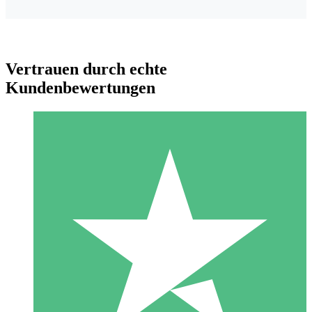
Vertrauen durch echte
Kundenbewertungen
Individuelle Credit-Pakete
Zahlen Sie nach Bedarf mit Download-Credits. Keine
monatliche Verpflichtung erforderlich.
1 Download
10
US$
00