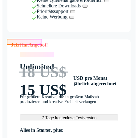
Keine Quellenangabe erforderlich
Schnellere Downloads
Prioritätssupport
Keine Werbung
Jetzt im Angebot!
Jetzt im Angebot!
Unlimited
18 US$
USD pro Monat
jährlich abgerechnet
15 US$
Für größere Kreative, die in großem Maßstab
produzieren und kreative Freiheit verlangen
7-Tage kostenlose Testversion
Alles in Starter, plus: