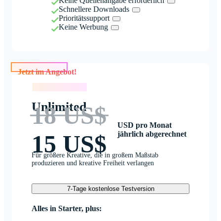
Keine Quellenangabe erforderlich
Schnellere Downloads
Prioritätssupport
Keine Werbung
Jetzt im Angebot!
Jetzt im Angebot!
Unlimited
18 US$
USD pro Monat
jährlich abgerechnet
15 US$
Für größere Kreative, die in großem Maßstab
produzieren und kreative Freiheit verlangen
7-Tage kostenlose Testversion
Alles in Starter, plus: