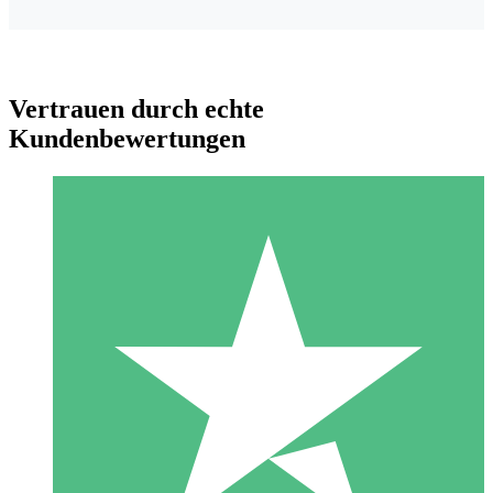
Vertrauen durch echte
Kundenbewertungen
Individuelle Credit-Pakete
Zahlen Sie nach Bedarf mit Download-Credits. Keine
monatliche Verpflichtung erforderlich.
1 Download
10
US$
00