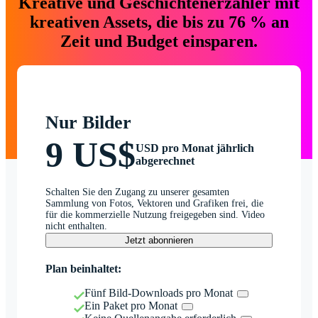
Kreative und Geschichtenerzähler mit
kreativen Assets, die bis zu 76 % an
Zeit und Budget einsparen.
Nur Bilder
9 US$
USD pro Monat jährlich
abgerechnet
Schalten Sie den Zugang zu unserer gesamten
Sammlung von Fotos, Vektoren und Grafiken frei, die
für die kommerzielle Nutzung freigegeben sind. Video
nicht enthalten.
Jetzt abonnieren
Plan beinhaltet:
Fünf Bild-Downloads pro Monat
Ein Paket pro Monat