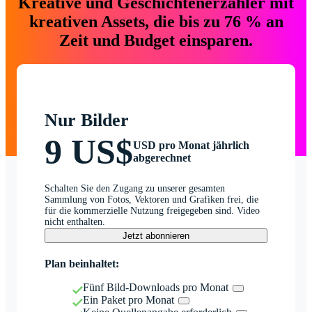
Kreative und Geschichtenerzähler mit
kreativen Assets, die bis zu 76 % an
Zeit und Budget einsparen.
Nur Bilder
9 US$
USD pro Monat jährlich
abgerechnet
Schalten Sie den Zugang zu unserer gesamten
Sammlung von Fotos, Vektoren und Grafiken frei, die
für die kommerzielle Nutzung freigegeben sind. Video
nicht enthalten.
Jetzt abonnieren
Plan beinhaltet:
Fünf Bild-Downloads pro Monat
Ein Paket pro Monat