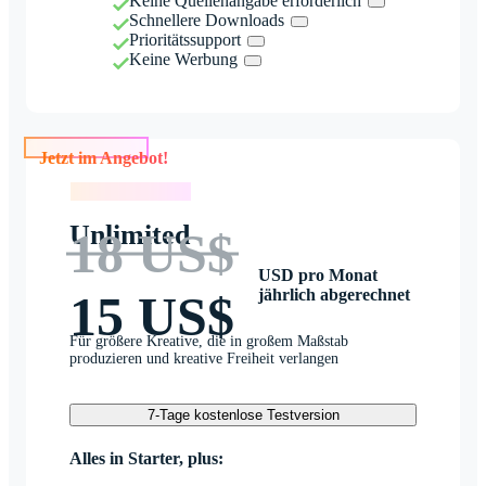
Keine Quellenangabe erforderlich
Schnellere Downloads
Prioritätssupport
Keine Werbung
Jetzt im Angebot!
Jetzt im Angebot!
Unlimited
18 US$
USD pro Monat
jährlich abgerechnet
15 US$
Für größere Kreative, die in großem Maßstab
produzieren und kreative Freiheit verlangen
7-Tage kostenlose Testversion
Alles in Starter, plus: