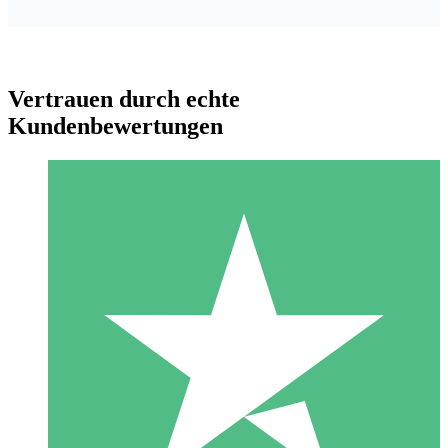
Vertrauen durch echte
Kundenbewertungen
Individuelle Credit-Pakete
Zahlen Sie nach Bedarf mit Download-Credits. Keine
monatliche Verpflichtung erforderlich.
1 Download
10
US$
00