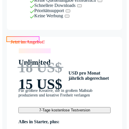
Keine Quellenangabe erforderlich
Schnellere Downloads
Prioritätssupport
Keine Werbung
Jetzt im Angebot!
Jetzt im Angebot!
Unlimited
18 US$
USD pro Monat
jährlich abgerechnet
15 US$
Für größere Kreative, die in großem Maßstab
produzieren und kreative Freiheit verlangen
7-Tage kostenlose Testversion
Alles in Starter, plus: