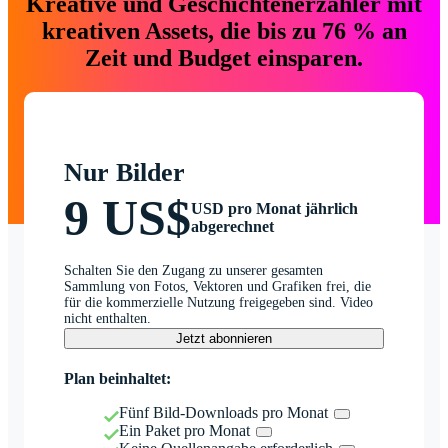
Kreative und Geschichtenerzähler mit
kreativen Assets, die bis zu 76 % an
Zeit und Budget einsparen.
Nur Bilder
9 US$
USD pro Monat jährlich
abgerechnet
Schalten Sie den Zugang zu unserer gesamten
Sammlung von Fotos, Vektoren und Grafiken frei, die
für die kommerzielle Nutzung freigegeben sind. Video
nicht enthalten.
Jetzt abonnieren
Plan beinhaltet:
Fünf Bild-Downloads pro Monat
Ein Paket pro Monat