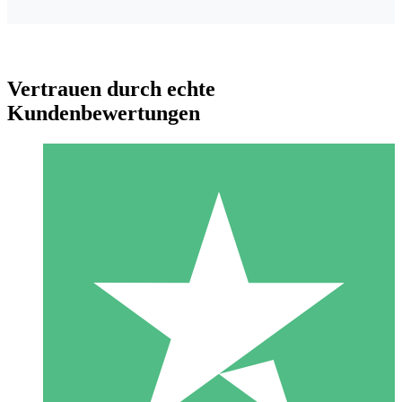
Vertrauen durch echte
Kundenbewertungen
Individuelle Credit-Pakete
Zahlen Sie nach Bedarf mit Download-Credits. Keine
monatliche Verpflichtung erforderlich.
1 Download
10
US$
00