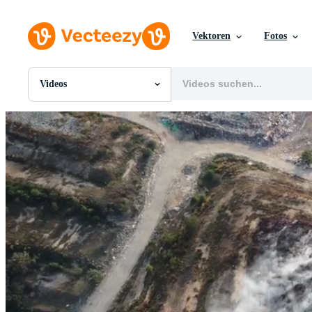
Vektoren
Fotos
Videos
Alle Bilder
Fotos
PNGs
PSDs
SVGs
Vorlagen
Vektoren
Videos
Motion Graphics
Redaktionelle Bilder
Redaktionelle Ereignisse