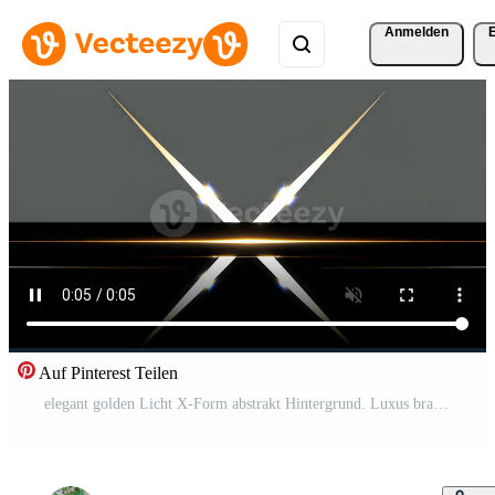
Anmelden
Auf Pinterest Teilen
elegant golden Licht X-Form abstrakt Hintergrund. Luxus branding ästhetisch, glühend Streifen auf dunkel metallisch Oberfläche, Prämie korporativ Bewegung Grafik. Kostenloses Video