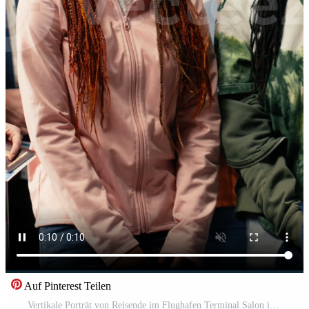
Auf Pinterest Teilen
Vertikale Porträt von Reisende im Flughafen Terminal Salon in der Nähe von Abfahrt Tor, Überprüfung Pässe und Einsteigen bestehen Einzelheiten während warten zum Abfahrt. Passagiere mit Gepäck zum authentisch Luft Reise. Pro Video