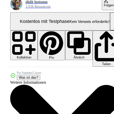
didit hutomo
Folgen
3.038 Ressourcen
Kostenlos mit Testphase
Kein Verweis erforderlich
Kollektion
Ähnlich
Pin
Teilen
Pro Standard Lizenz
Was ist das?
Weitere Informationen