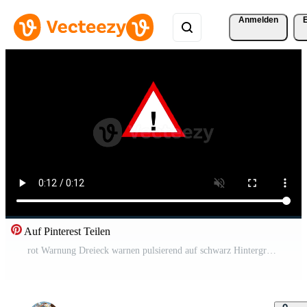
Anmelden
Auf Pinterest Teilen
rot Warnung Dreieck warnen pulsierend auf schwarz Hintergrund nahtlos Schleife Pro Video