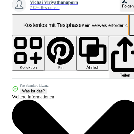
Vichai Viriyathanaporn
Folgen
7.036 Ressourcen
Kostenlos mit Testphase
Kein Verweis erforderlich
Kollektion
Ähnlich
Pin
Teilen
Pro Standard Lizenz
Was ist das?
Weitere Informationen