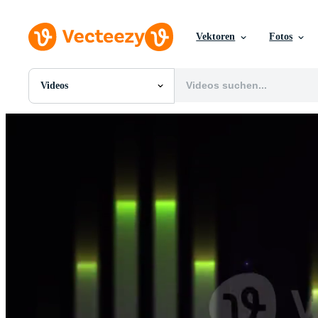
Vektoren
Fotos
Videos
Alle Bilder
Fotos
PNGs
PSDs
SVGs
Vorlagen
Vektoren
Videos
Motion Graphics
Redaktionelle Bilder
Redaktionelle Ereignisse