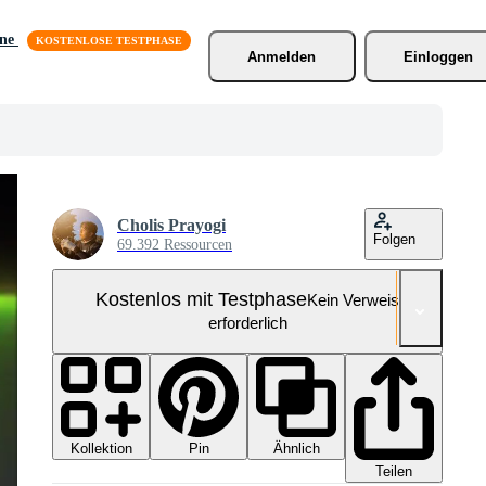
äne
Anmelden
Einloggen
Cholis Prayogi
Folgen
69.392 Ressourcen
Kostenlos mit Testphase
Kein Verweis
erforderlich
Kollektion
Ähnlich
Pin
Teilen