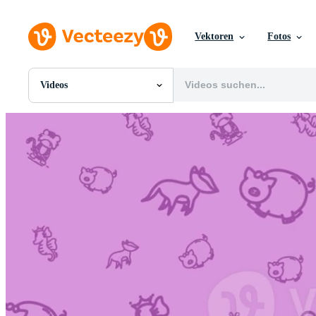
Vektoren
Fotos
Videos
Alle Bilder
Fotos
PNGs
PSDs
SVGs
Vorlagen
Vektoren
Videos
Motion Graphics
Redaktionelle Bilder
Redaktionelle Ereignisse