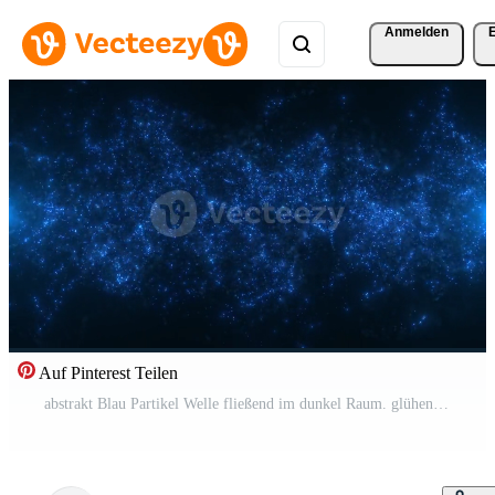
Anmelden
Auf Pinterest Teilen
abstrakt Blau Partikel Welle fließend im dunkel Raum. glühend Digital Energie Feld mit dynamisch Bewegung, futuristisch Hintergrund zum Technologie, Wissenschaft, Daten Visualisierung und kosmisch Konzepte. Pro Video