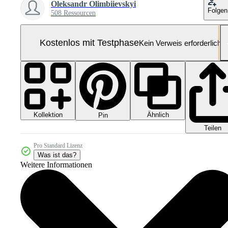
Oleksandr Olimbiievskyi
Folgen
508 Ressourcen
Kostenlos mit Testphase
Kein Verweis erforderlich
Kollektion
Ähnlich
Pin
Teilen
Pro Standard Lizenz
Was ist das?
Weitere Informationen