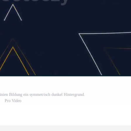
inien Bildung ein symmetrisch dunkel Hintergrund.
Pro Video