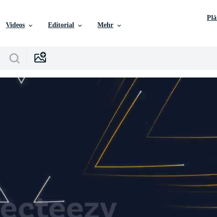
Pl
Videos
Editorial
Mehr