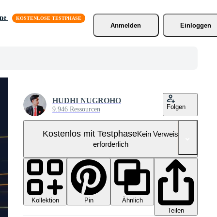
äne
Anmelden
Einloggen
HUDHI NUGROHO
Folgen
9.946 Ressourcen
Kostenlos mit Testphase
Kein Verweis
erforderlich
Kollektion
Ähnlich
Pin
Teilen