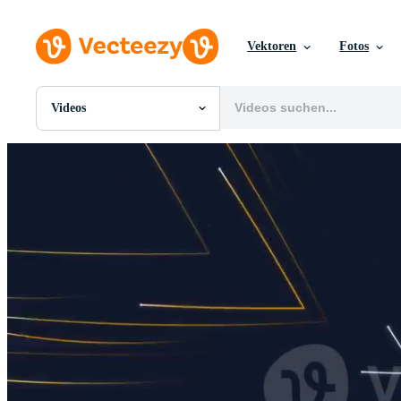
Vektoren
Fotos
Videos
Alle Bilder
Fotos
PNGs
PSDs
SVGs
Vorlagen
Vektoren
Videos
Motion Graphics
Redaktionelle Bilder
Redaktionelle Ereignisse