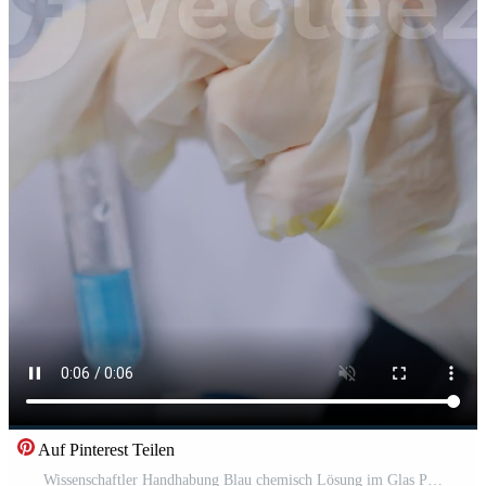
Auf Pinterest Teilen
Wissenschaftler Handhabung Blau chemisch Lösung im Glas Prüfung Tube mit schützend Handschuhe, demonstrieren präzise Labor Technik und kontrolliert Experimental- Verfahren Pro Video