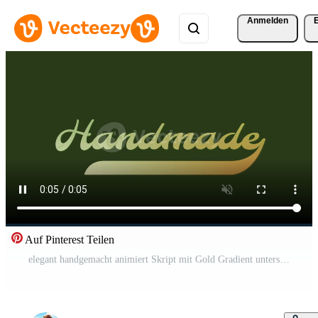
Anmelden
Auf Pinterest Teilen
elegant handgemacht animiert Skript mit Gold Gradient unterstreichen Rahmen auf dunkel Grün Hintergrund. perfekt zum Kunst Marke, Handwerker Produkte, klein Geschäft Promos. Pro Video