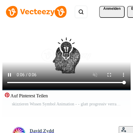
Anmelden
Auf Pinterest Teilen
skizzieren Wissen Symbol Animation - - glatt progressiv verraten Kostenloses Video
David Zydd