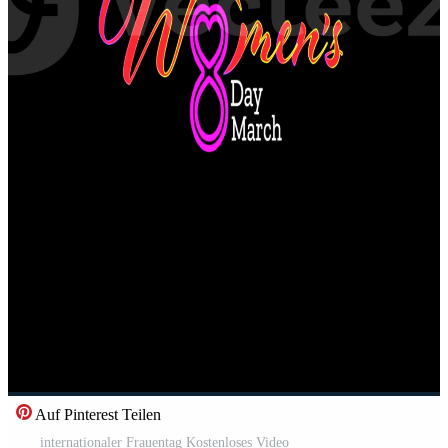
Auf Pinterest Teilen
internationaler Frauentag Kostenloses Video