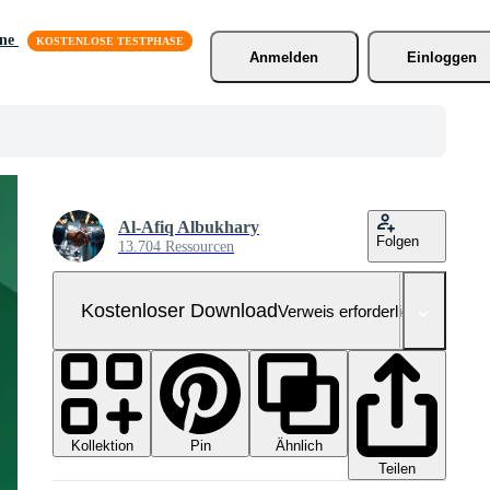
äne
Anmelden
Einloggen
Al-Afiq Albukhary
Folgen
13.704 Ressourcen
Kostenloser Download
Verweis erforderlich
Kollektion
Ähnlich
Pin
Teilen