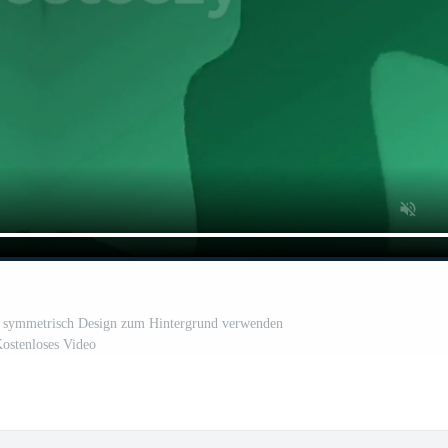
m symmetrisch Design zum Hintergrund verwenden
ostenloses Video