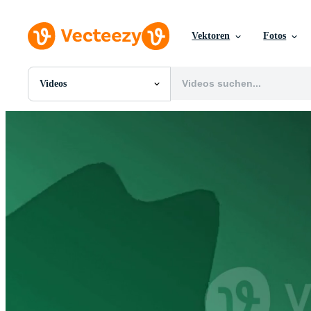
Vektoren
Fotos
Videos
Alle Bilder
Fotos
PNGs
PSDs
SVGs
Vorlagen
Vektoren
Videos
Motion Graphics
Redaktionelle Bilder
Redaktionelle Ereignisse