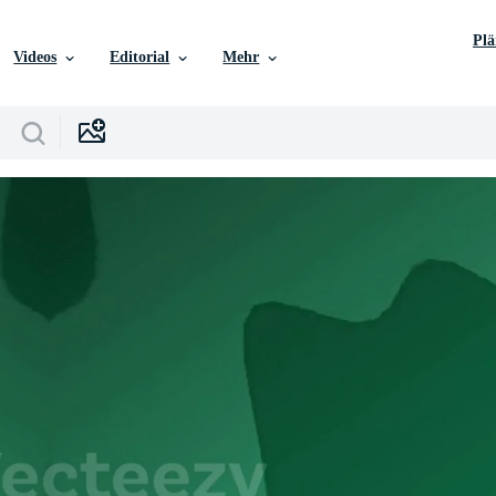
Pl
Videos
Editorial
Mehr