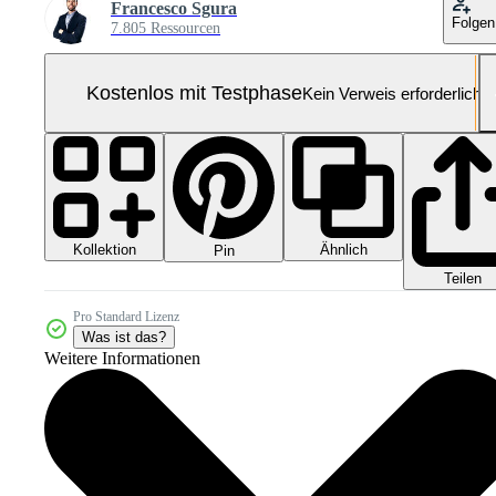
Francesco Sgura
Folgen
7.805 Ressourcen
Kostenlos mit Testphase
Kein Verweis erforderlich
Kollektion
Ähnlich
Pin
Teilen
Pro Standard Lizenz
Was ist das?
Weitere Informationen