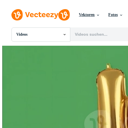
Vektoren
Fotos
Videos
Alle Bilder
Fotos
PNGs
PSDs
SVGs
Vorlagen
Vektoren
Videos
Motion Graphics
Redaktionelle Bilder
Redaktionelle Ereignisse