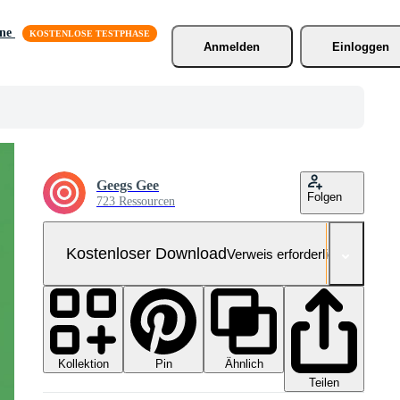
äne
Anmelden
Einloggen
Geegs Gee
Folgen
723 Ressourcen
Kostenloser Download
Verweis erforderlich
Kollektion
Ähnlich
Pin
Teilen