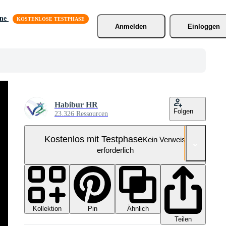
äne
Anmelden
Einloggen
Habibur HR
Folgen
23.326 Ressourcen
Kostenlos mit Testphase
Kein Verweis
erforderlich
Kollektion
Ähnlich
Pin
Teilen