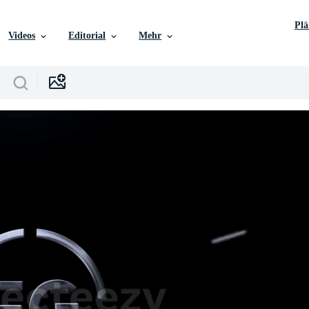
Pl
Videos
Editorial
Mehr