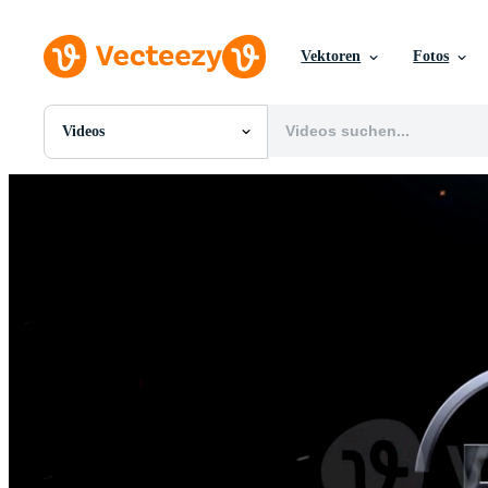
Vektoren
Fotos
Videos
Alle Bilder
Fotos
PNGs
PSDs
SVGs
Vorlagen
Vektoren
Videos
Motion Graphics
Redaktionelle Bilder
Redaktionelle Ereignisse