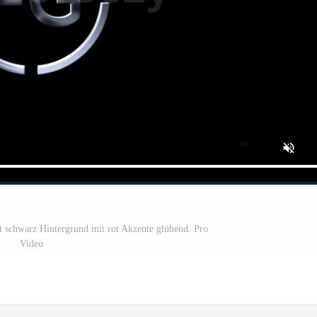
att schwarz Hintergrund mit rot Akzente glühend. Pro
Video