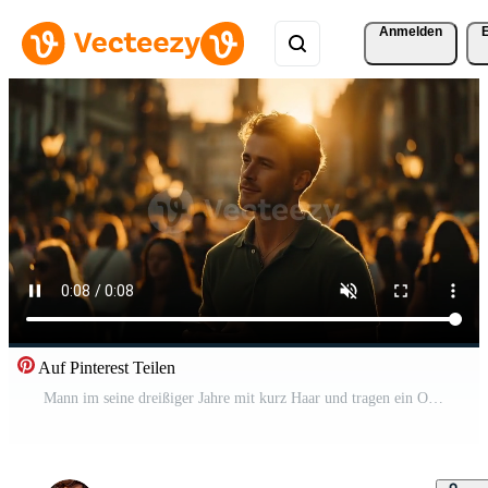
Anmelden
Auf Pinterest Teilen
Mann im seine dreißiger Jahre mit kurz Haar und tragen ein Olive Grün Polo Hemd ist Stehen auf das Straße beim Sonnenuntergang suchen Nieder beim seine Telefon während Menschen gehen durch ihm Kostenloses Video