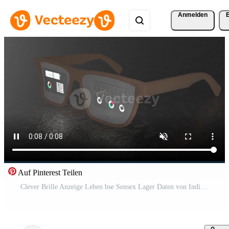
Anmelden
Auf Pinterest Teilen
Clever Brille Anzeige Leben bse Sensex Lager Daten von Indien, mit Echtzeit Grafiken und Diagramme reflektieren finanziell Analytik und Digital Handel Einblicke. Pro Video