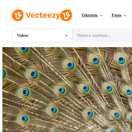
Vektoren
Fotos
Videos
Alle Bilder
Fotos
PNGs
PSDs
SVGs
Vorlagen
Vektoren
Videos
Motion Graphics
Redaktionelle Bilder
Redaktionelle Ereignisse