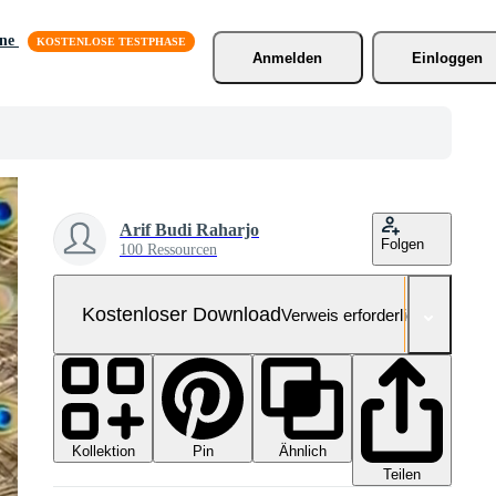
äne
Anmelden
Einloggen
Arif Budi Raharjo
Folgen
100 Ressourcen
Kostenloser Download
Verweis erforderlich
Kollektion
Ähnlich
Pin
Teilen