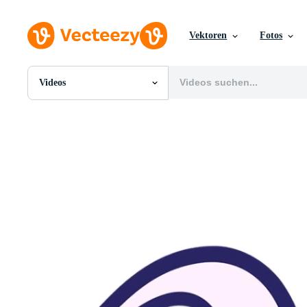
Vektoren
Fotos
Videos
Alle Bilder
Fotos
PNGs
PSDs
SVGs
Vorlagen
Vektoren
Videos
Motion Graphics
Redaktionelle Bilder
Redaktionelle Ereignisse