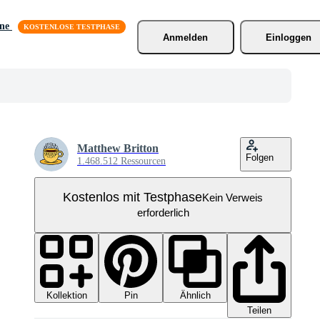
äne
Anmelden
Einloggen
Matthew Britton
Folgen
1.468.512 Ressourcen
Kostenlos mit Testphase
Kein Verweis
erforderlich
Kollektion
Ähnlich
Pin
Teilen