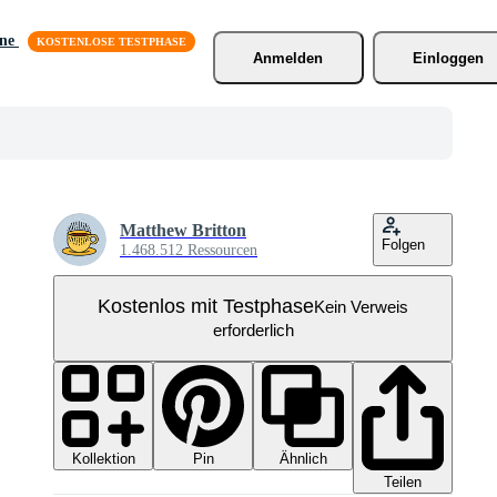
äne
Anmelden
Einloggen
Matthew Britton
Folgen
1.468.512 Ressourcen
Kostenlos mit Testphase
Kein Verweis
erforderlich
Kollektion
Ähnlich
Pin
Teilen