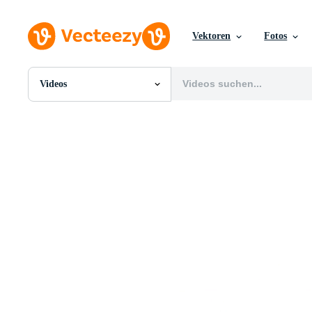
Vektoren
Fotos
Videos
Alle Bilder
Fotos
PNGs
PSDs
SVGs
Vorlagen
Vektoren
Videos
Motion Graphics
Redaktionelle Bilder
Redaktionelle Ereignisse