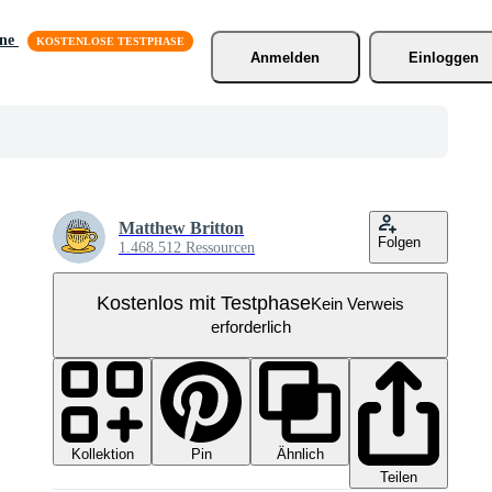
äne
Anmelden
Einloggen
Matthew Britton
Folgen
1.468.512 Ressourcen
Kostenlos mit Testphase
Kein Verweis
erforderlich
Kollektion
Ähnlich
Pin
Teilen