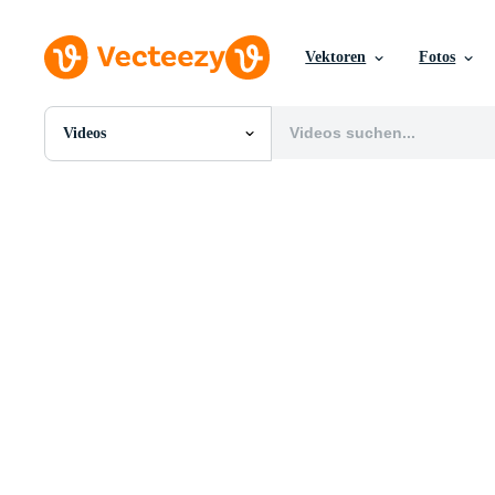
Vektoren
Fotos
Videos
Alle Bilder
Fotos
PNGs
PSDs
SVGs
Vorlagen
Vektoren
Videos
Motion Graphics
Redaktionelle Bilder
Redaktionelle Ereignisse