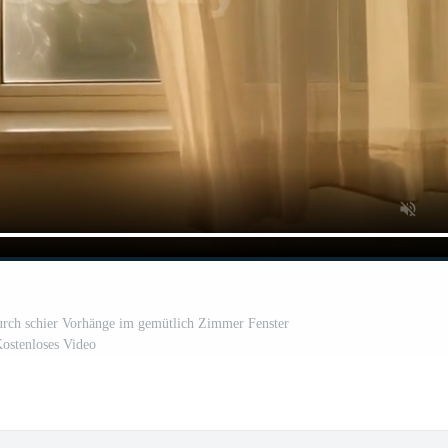
urch schier Vorhänge im gemütlich Zimmer Fenster
ostenloses Video