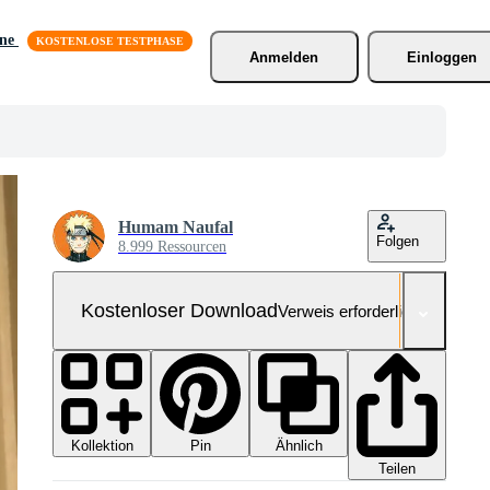
äne
Anmelden
Einloggen
Humam Naufal
Folgen
8.999 Ressourcen
Kostenloser Download
Verweis erforderlich
Kollektion
Ähnlich
Pin
Teilen