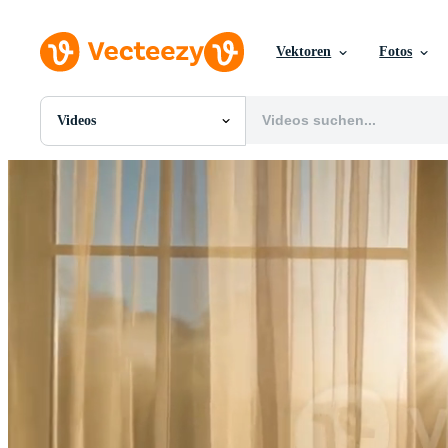
Vektoren
Fotos
Videos
Alle Bilder
Fotos
PNGs
PSDs
SVGs
Vorlagen
Vektoren
Videos
Motion Graphics
Redaktionelle Bilder
Redaktionelle Ereignisse