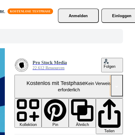
äne
Anmelden
Einloggen
Pro Stock Media
Folgen
22.612 Ressourcen
Kostenlos mit Testphase
Kein Verweis
erforderlich
Kollektion
Ähnlich
Pin
Teilen