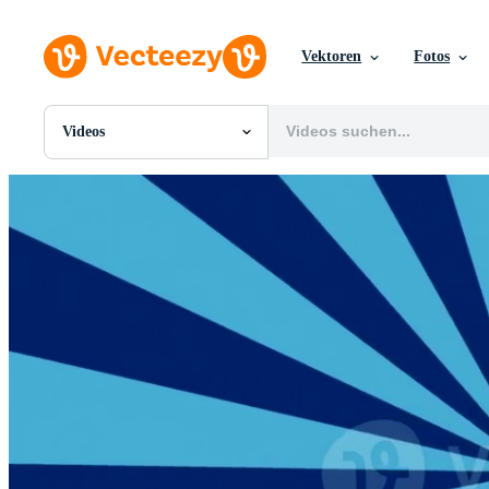
Vektoren
Fotos
Videos
Alle Bilder
Fotos
PNGs
PSDs
SVGs
Vorlagen
Vektoren
Videos
Motion Graphics
Redaktionelle Bilder
Redaktionelle Ereignisse