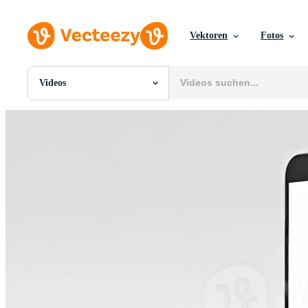
Vektoren
Fotos
Videos
Alle Bilder
Fotos
PNGs
PSDs
SVGs
Vorlagen
Vektoren
Videos
Motion Graphics
Redaktionelle Bilder
Redaktionelle Ereignisse