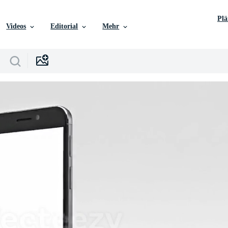
Pl
Videos
Editorial
Mehr