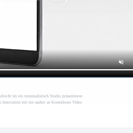
ufrecht im ein minimalistisch Studio präsentieren
 Innovation mit ein sauber ae Kostenloses Video