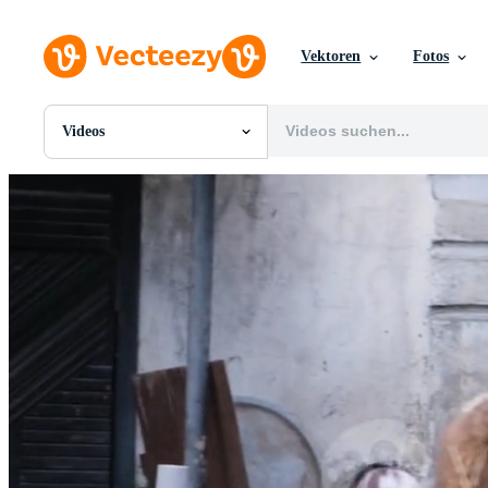
Vektoren
Fotos
Videos
Alle Bilder
Fotos
PNGs
PSDs
SVGs
Vorlagen
Vektoren
Videos
Motion Graphics
Redaktionelle Bilder
Redaktionelle Ereignisse