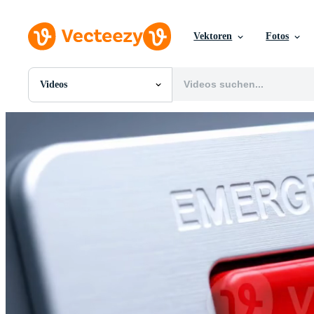
Vektoren
Fotos
Videos
Alle Bilder
Fotos
PNGs
PSDs
SVGs
Vorlagen
Vektoren
Videos
Motion Graphics
Redaktionelle Bilder
Redaktionelle Ereignisse