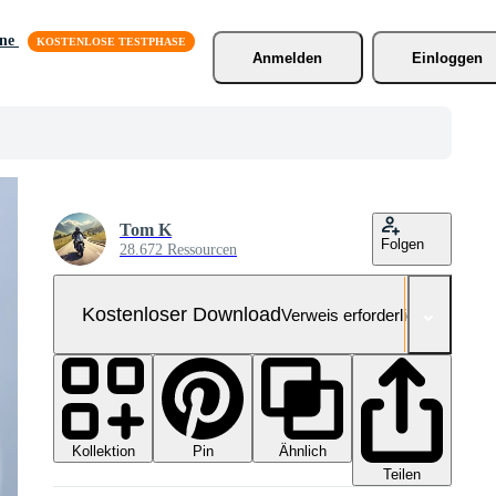
äne
Anmelden
Einloggen
Tom K
Folgen
28.672 Ressourcen
Kostenloser Download
Verweis erforderlich
Kollektion
Ähnlich
Pin
Teilen