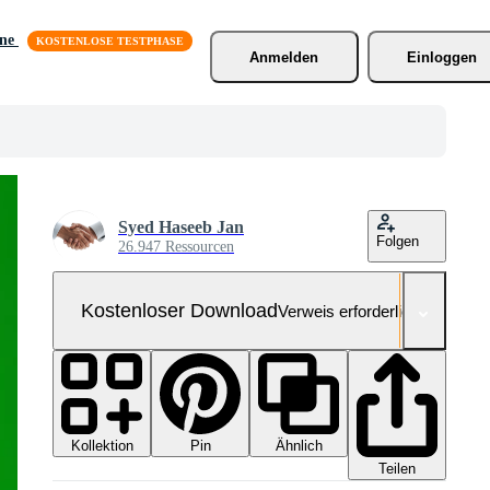
äne
Anmelden
Einloggen
Syed Haseeb Jan
Folgen
26.947 Ressourcen
Kostenloser Download
Verweis erforderlich
Kollektion
Ähnlich
Pin
Teilen