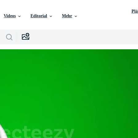
Pl
Videos
Editorial
Mehr