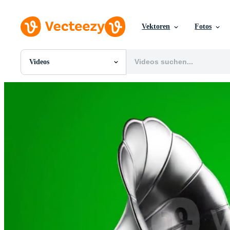
Vektoren
Fotos
Videos
Alle Bilder
Fotos
PNGs
PSDs
SVGs
Vorlagen
Vektoren
Videos
Motion Graphics
Redaktionelle Bilder
Redaktionelle Ereignisse