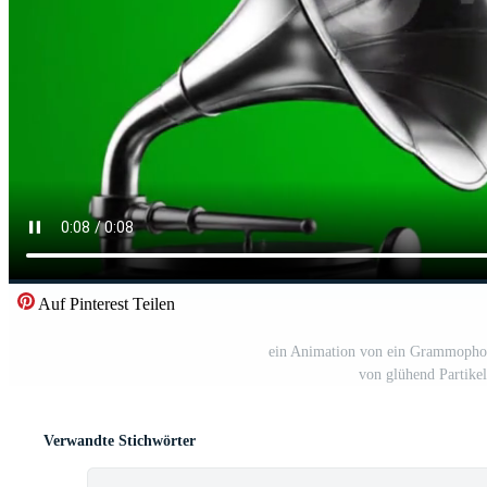
Auf Pinterest Teilen
ein Animation von ein Grammopho
von glühend Partikel
Verwandte Stichwörter