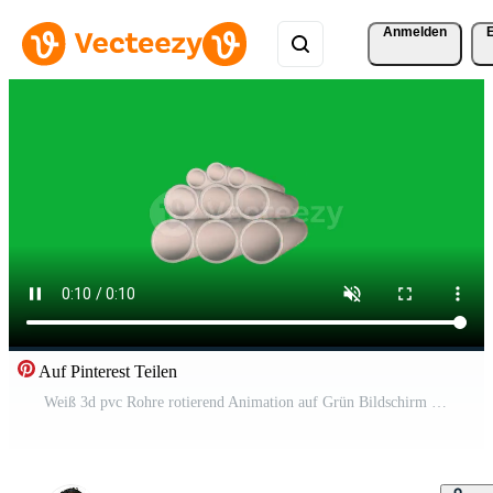
Anmelden
Auf Pinterest Teilen
Weiß 3d pvc Rohre rotierend Animation auf Grün Bildschirm Hintergrund realistisch Plastik Rohr zum Konstruktion, Installation, Wasser liefern, industriell, Gebäude Materialien Element Kostenloses Video