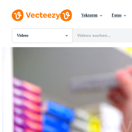
Vektoren
Fotos
Videos
Alle Bilder
Fotos
PNGs
PSDs
SVGs
Vorlagen
Vektoren
Videos
Motion Graphics
Redaktionelle Bilder
Redaktionelle Ereignisse