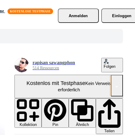
äne
Anmelden
Einloggen
rapisan sawangphon
Folgen
514 Ressourcen
Kostenlos mit Testphase
Kein Verweis
erforderlich
Kollektion
Ähnlich
Pin
Teilen