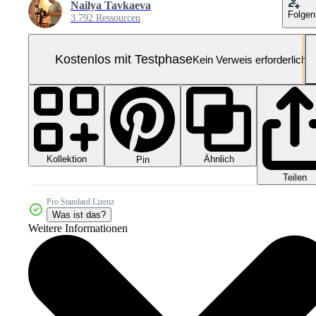
Nailya Tavkaeva
Folgen
3.792 Ressourcen
Kostenlos mit Testphase
Kein Verweis erforderlich
Kollektion
Ähnlich
Pin
Teilen
Pro Standard Lizenz
Was ist das?
Weitere Informationen