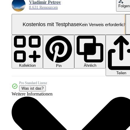
Vladimir Petrov
Folgen
8.631 Ressourcen
Kostenlos mit Testphase
Kein Verweis erforderlich
Kollektion
Ähnlich
Pin
Teilen
Pro Standard Lizenz
Was ist das?
Weitere Informationen